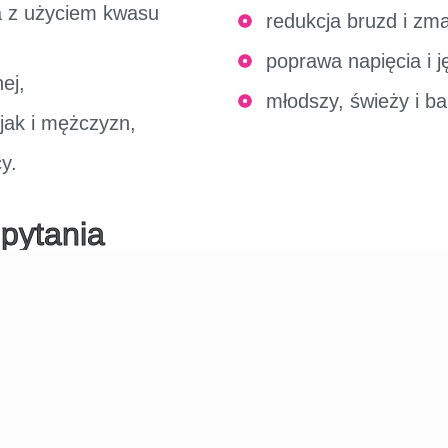
a z użyciem kwasu
redukcja bruzd i zm
poprawa napięcia i j
ej,
młodszy, świeży i ba
jak i mężczyzn,
y.
pytania