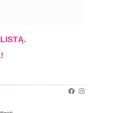
LISTĄ.
!
 Wysocki