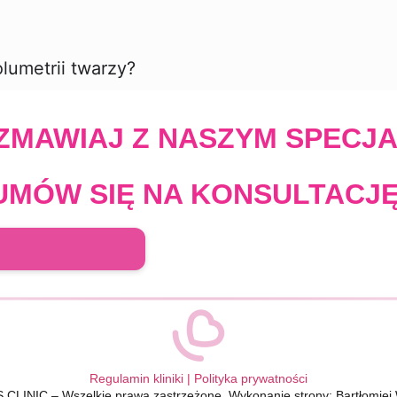
lumetrii twarzy?
MAWIAJ Z NASZYM SPECJA
UMÓW SIĘ NA KONSULTACJĘ
Regulamin kliniki
|
Polityka prywatności
 CLINIC – Wszelkie prawa zastrzeżone. Wykonanie strony: Bartłomiej