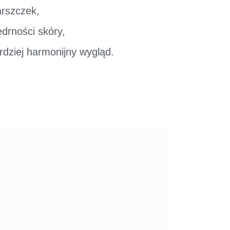
arszczek,
ędrności skóry,
rdziej harmonijny wygląd.